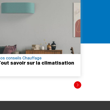
os conseils Chauffage
Nos conse
out savoir sur la climatisation
Tout sa
au sol