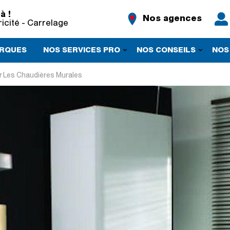
à !
Nos agences
ricité - Carrelage
RQUES
NOS SERVICES PRO
NOS CONSEILS
NOS
r Les Chaudières Murales