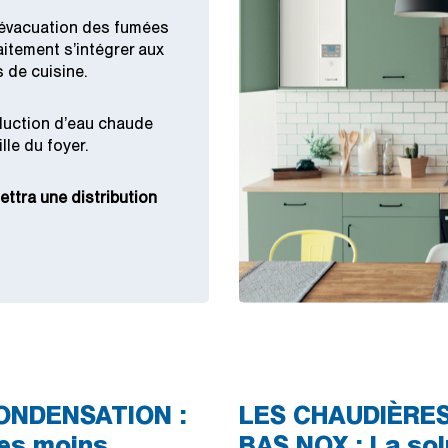
’évacuation des fumées
aitement s’intégrer aux
 de cuisine.
duction d’eau chaude
lle du foyer.
ttra une distribution
ONDENSATION :
LES CHAUDIÈRE
les moins
BAS NOX : La sol